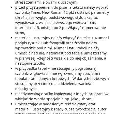
streszczeniami, słowami kluczowymi,
przed przystąpieniem do pisania tekstu należy wybrać
czcionkę Times New Roman 12 pkt i ustawić parametry
określające wygląd podstawowego stylu akapitu:
wyjustowany, wcięcie pierwszego wiersza 1 cm,
interlinia 1,15, odstęp po 2 pt. Włączyć numerowanie
stron,
materiał ilustracyjny należy włączyć do tekstu. Numer i
podpis rysunku lub fotografii oraz źródło należy
wprowadzić pod nimi. Numer i tytuł tabeli należy
umieścić nad nią, natomiast pod tabelą umieszczamy
w pierwszej kolejności wszelkie do niej objaśnienia, a
następnie źródło,
w przypadku tabel – nie stosujemy pogrubionej
czcionki w główkach; nie wyrównujemy spacjami i
tabulatorami danych liczbowych. W danych liczbowych
stosujemy przecinek dla oddzielenia wartości
dziesiętnych.
nieedytowalną grafikę kopiowaną z innych programów
wklejać do Worda specjalnie np. jako „Obraz”.
umieszczając w nadesłanym tekście cytaty oraz
materiał ilustracyjny będący cudzą twórczością, autor