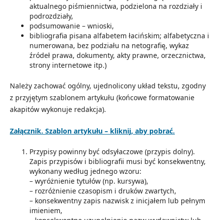
aktualnego piśmiennictwa, podzielona na rozdziały i
podrozdziały,
podsumowanie – wnioski,
bibliografia pisana alfabetem łacińskim; alfabetyczna i
numerowana, bez podziału na netografię, wykaz
źródeł prawa, dokumenty, akty prawne, orzecznictwa,
strony internetowe itp.)
Należy zachować ogólny, ujednolicony układ tekstu, zgodny
z przyjętym szablonem artykułu (końcowe formatowanie
akapitów wykonuje redakcja).
Załącznik. Szablon artykułu – kliknij, aby pobrać.
Przypisy powinny być odsyłaczowe (przypis dolny).
Zapis przypisów i bibliografii musi być konsekwentny,
wykonany według jednego wzoru:
– wyróżnienie tytułów (np. kursywa),
– rozróżnienie czasopism i druków zwartych,
– konsekwentny zapis nazwisk z inicjałem lub pełnym
imieniem,