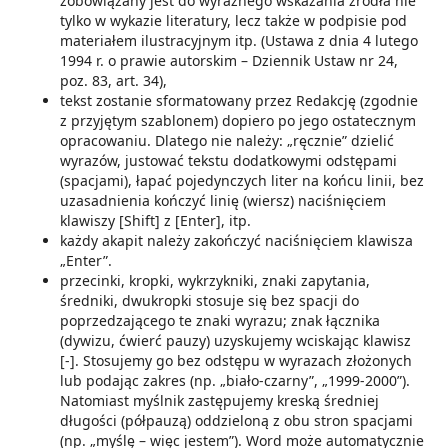
zobowiązany jest do wyraźnego wskazania źródła nie
tylko w wykazie literatury, lecz także w podpisie pod
materiałem ilustracyjnym itp. (Ustawa z dnia 4 lutego
1994 r. o prawie autorskim – Dziennik Ustaw nr 24,
poz. 83, art. 34),
tekst zostanie sformatowany przez Redakcję (zgodnie
z przyjętym szablonem) dopiero po jego ostatecznym
opracowaniu. Dlatego nie należy: „ręcznie” dzielić
wyrazów, justować tekstu dodatkowymi odstępami
(spacjami), łapać pojedynczych liter na końcu linii, bez
uzasadnienia kończyć linię (wiersz) naciśnięciem
klawiszy [Shift] z [Enter], itp.
każdy akapit należy zakończyć naciśnięciem klawisza
„Enter”.
przecinki, kropki, wykrzykniki, znaki zapytania,
średniki, dwukropki stosuje się bez spacji do
poprzedzającego te znaki wyrazu; znak łącznika
(dywizu, ćwierć pauzy) uzyskujemy wciskając klawisz
[-]. Stosujemy go bez odstępu w wyrazach złożonych
lub podając zakres (np. „biało-czarny”, „1999-2000”).
Natomiast myślnik zastępujemy kreską średniej
długości (półpauzą) oddzieloną z obu stron spacjami
(np. „myślę – więc jestem”). Word może automatycznie