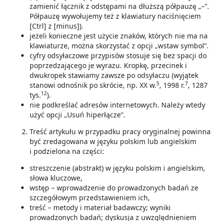
zamienić łącznik z odstępami na dłuższą półpauzę „–”.
Półpauzę wywołujemy też z klawiatury naciśnięciem
[Ctrl] z [minus]).
jeżeli konieczne jest użycie znaków, których nie ma na
klawiaturze, można skorzystać z opcji „wstaw symbol”.
cyfry odsyłaczowe przypisów stosuje się bez spacji do
poprzedzającego je wyrazu. Kropkę, przecinek i
dwukropek stawiamy zawsze po odsyłaczu (wyjątek
5
7
stanowi odnośnik po skrócie, np. XX w.
, 1998 r.
, 1287
12
tys.
).
nie podkreślać adresów internetowych. Należy wtedy
użyć opcji „Usuń hiperłącze”.
Treść artykułu w przypadku pracy oryginalnej powinna
być zredagowana w języku polskim lub angielskim
i podzielona na części:
streszczenie (abstrakt) w języku polskim i angielskim,
słowa kluczowe,
wstęp – wprowadzenie do prowadzonych badań ze
szczegółowym przedstawieniem ich,
treść – metody i materiał badawczy; wyniki
prowadzonych badań; dyskusja z uwzględnieniem